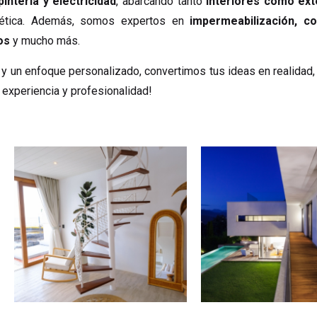
pintería y electricidad
, abarcando tanto
interiores como ext
tética. Además, somos expertos en
impermeabilización, c
os
y mucho más.
 y un enfoque personalizado, convertimos tus ideas en realidad
 experiencia y profesionalidad!